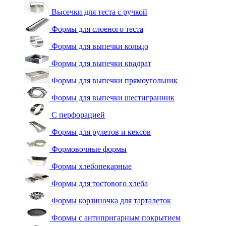
Высечки для теста с ручкой
Формы для слоеного теста
Формы для выпечки кольцо
Формы для выпечки квадрат
Формы для выпечки прямоугольник
Формы для выпечки шестигранник
С перфорацией
Формы для рулетов и кексов
Формовочные формы
Формы хлебопекарные
Формы для тостового хлеба
Формы корзиночка для тарталеток
Формы с антипригарным покрытием