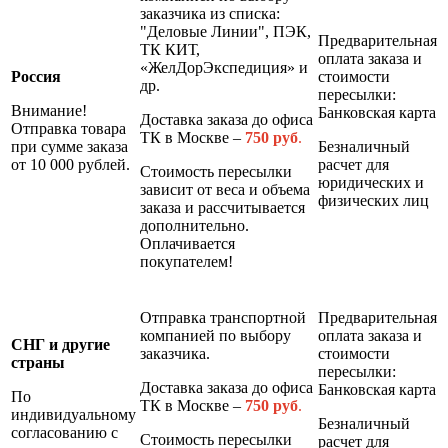
заказчика из списка:
"Деловые Линии", ПЭК,
Предварительная
ТК КИТ,
оплата заказа и
«ЖелДорЭкспедиция» и
Россия
стоимости
др.
пересылки:
Внимание!
Банковская карта
Доставка заказа до офиса
Отправка товара
ТК в Москве –
7
50 руб
.
при сумме заказа
Безналичный
от 10 000 рублей.
расчет для
Стоимость пересылки
юридических и
зависит от веса и объема
физических лиц
заказа и рассчитывается
дополнительно.
Оплачивается
покупателем!
Отправка транспортной
Предварительная
компанией по выбору
оплата заказа и
СНГ и другие
заказчика.
стоимости
страны
пересылки:
Доставка заказа до офиса
Банковская карта
По
ТК в Москве –
7
50 руб
.
индивидуальному
Безналичный
согласованию с
Стоимость пересылки
расчет для