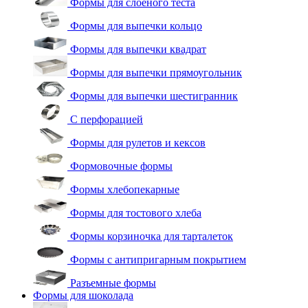
Формы для слоеного теста
Формы для выпечки кольцо
Формы для выпечки квадрат
Формы для выпечки прямоугольник
Формы для выпечки шестигранник
С перфорацией
Формы для рулетов и кексов
Формовочные формы
Формы хлебопекарные
Формы для тостового хлеба
Формы корзиночка для тарталеток
Формы с антипригарным покрытием
Разъемные формы
Формы для шоколада