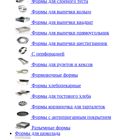
Формы для слоеного теста
Формы для выпечки кольцо
Формы для выпечки квадрат
Формы для выпечки прямоугольник
Формы для выпечки шестигранник
С перфорацией
Формы для рулетов и кексов
Формовочные формы
Формы хлебопекарные
Формы для тостового хлеба
Формы корзиночка для тарталеток
Формы с антипригарным покрытием
Разъемные формы
Формы для шоколада